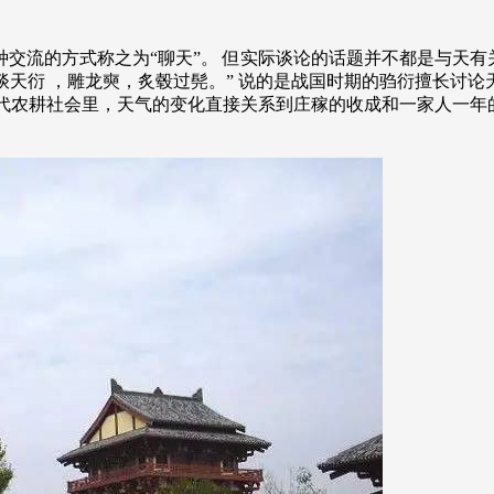
流的方式称之为“聊天”。 但实际谈论的话题并不都是与天有关，
“谈天衍 ，雕龙奭，炙毂过髡。” 说的是战国时期的驺衍擅长
古代农耕社会里，天气的变化直接关系到庄稼的收成和一家人一年的