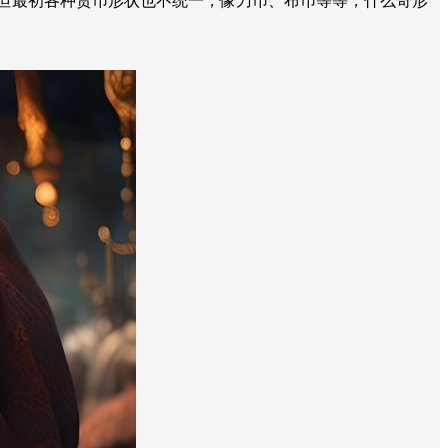
但最初各种货币形状也不统一，像刀币、布币等等，什么奇形