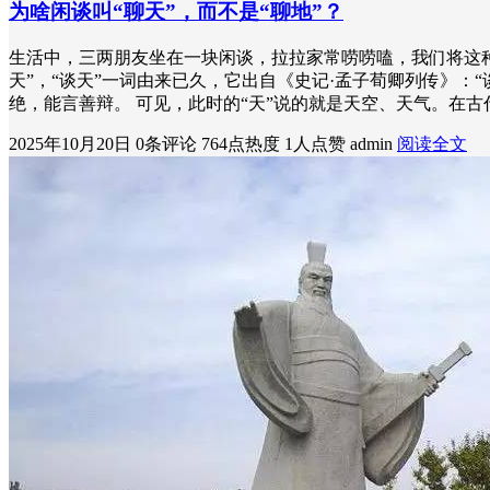
为啥闲谈叫“聊天”，而不是“聊地”？
生活中，三两朋友坐在一块闲谈，拉拉家常唠唠嗑，我们将这种交
天”，“谈天”一词由来已久，它出自《史记·孟子荀卿列传》：
绝，能言善辩。 可见，此时的“天”说的就是天空、天气。在
2025年10月20日
0条评论
764点热度
1人点赞
admin
阅读全文