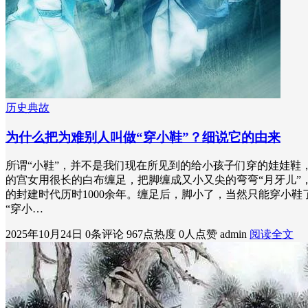
历史典故
为什么把为难别人叫做“穿小鞋”？细说它的由来
所谓“小鞋”，并不是我们现在所见到的给小孩子们穿的娃娃鞋
的宫女用很长的白布缠足，把脚缠成又小又尖的弯弯“月牙儿”
的封建时代历时1000余年。缠足后，脚小了，当然只能穿小
“穿小…
2025年10月24日
0条评论
967点热度
0人点赞
admin
阅读全文