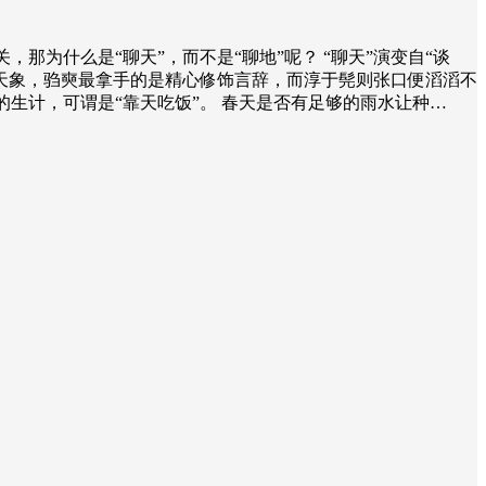
那为什么是“聊天”，而不是“聊地”呢？ “聊天”演变自“谈
讨论天象，驺奭最拿手的是精心修饰言辞，而淳于髡则张口便滔滔不
生计，可谓是“靠天吃饭”。 春天是否有足够的雨水让种…