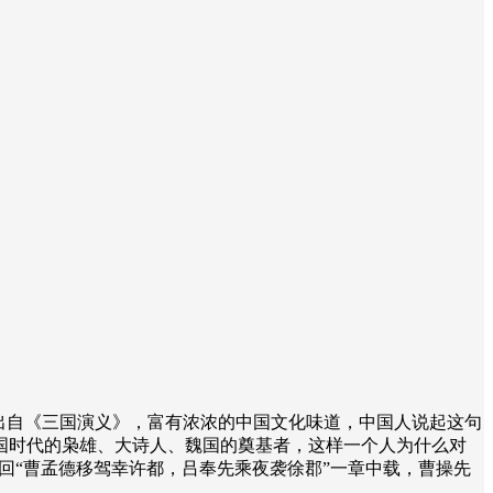
出自《三国演义》，富有浓浓的中国文化味道，中国人说起这句
国时代的枭雄、大诗人、魏国的奠基者，这样一个人为什么对
回“曹孟德移驾幸许都，吕奉先乘夜袭徐郡”一章中载，曹操先