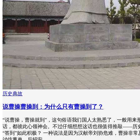
历史典故
说曹操曹操到：为什么只有曹操到了？
“说曹操，曹操就到”，这句俗语我们国人太熟悉了，一般用
话，都彼此心领神会。不过仔细想想这话也很值得推敲——历
“答到”如此积极？ 一种说法是因为汉献帝刘协危难，曹操非
讨伐董单，后招安…