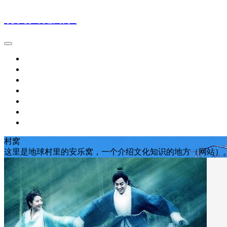
村窝文化知识
首页
汉语拼音
字词归纳
名句名篇
历史典故
文化常识
琴棋书画
村窝
这里是地球村里的安乐窝，一个介绍文化知识的地方（网站）