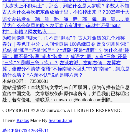
“太岁头上不能动土”，那么，到底什么是太岁呢？多数人不知
古人为什么喜欢把东西放袖子里，不怕掉出来吗？
2025年十大
语文差错发布！
骢、骓、骆、骊、骅、骝、𬴊、𫘪、骃……
春
节为什么会忽早忽晚？农历春节有讲究
“pápá柑”还是“bābā
柑”，都错？网友热议……
为啥闲谈叫“聊天”，而不是“聊地”？
古人对金钱的九个雅称
春分｜春色正中分，人间恰良辰
100条绕口令
反义词常见词汇
总结
是“账号”还是“帐号” ？“遮阴”还是“遮荫” ？
为什么是“装
蒜”，而不是“装葱”或者“装姜”？
成语之“最”
人有“三急”还是
“三疾”？是哪三急（疾）？
左派右派、左倾右倾、左翼右
翼，傻傻分不清楚
俗语“不撞南墙不回头”中的“南墙”，到底是
指什么墙？
“六亲不认”说的是哪六亲？
本站QQ群： 73530681
建站是情怀！本站所转文章均来自互联网，仅为传播有益信息
宣传中国文化，文章版权仍归原作者所有，并且我们已标明出
处，若有侵犯，请联系：cunwo_cn@outlook.com删除。
COPYRIGHT © 2022 cunwo.cn. ALL RIGHTS RESERVED.
Theme
Kratos
Made By
Seaton Jiang
黔ICP备07001263号-11