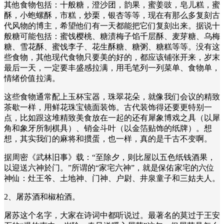
其他食物包括：十般糖，澄沙团，韵果，蜜姜豉，皂儿糕，蜜
酥，小蚫螺酥，市糕，炒栗，银杏等等，现在有那么多复刻古
代风物的博主，希望他们有一天都能把它们复刻出来。据说十
般糖可能包括：蜜饯樱桃‌、‌糖渍梅子馅千层酥、麦芽糖‌、‌乌梅
糖、‌雪花酥‌、‌蜜饯李子‌、‌花生酥糖、糖粥、‌糖糕等等。没有这
些食物，其他现代食物只要美的好的，都应该铺张开来，岁末
最后一天，一定要丰盛感拉满，用毛笔列一列菜单、食物单，
情绪价值拉满。
这些食物通常配上玉杯宝器，珠翠花朵，就像我们会议的精致
茶歇一样，用鲜花珠宝镜面装饰。古代装饰得还要更特别一
点，比如跟这堆精致美食放在一起的还有犀象博戏之具（以犀
角和象牙所制棋具）、销金斗叶（以金箔贴饰的纸牌）。想
想，其实我们的麻将和掼蛋，也一样，真的是千古不变啊。
据周密《武林旧事》载：“至除夕，则比屋以五色纸钱酒果，
以迎送六神於门。”所谓的“家宅六神”，就是保佑家宅的六位
神仙：灶王爷、土地神、门神、户尉、井泉童子和三姑夫人。
2、屠苏酒和椒柏酒。
屠苏这个名字，大家在诗词中都听说过。最著名的莫过于王安