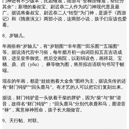
门神还有不少版本，比如锺馗，陆游写“登梯挂锺馗，祭灶分
其余”；新增的秦叔宝、尉迟恭二人作为武门神现代普及最
广。据说将秦叔宝、尉迟恭二人“转型”为门神，是源于《西游
记》和《隋唐演义》两部小说，这两部小说，孩子们应该也爱
看。
8、岁轴儿。
年画俗称“岁轴儿”，有“岁朝图”“丰年图”“田乐图”“五瑞图”
等。据说清代宫中习俗，每年腊月初一由词臣拟五言吉语成
联，进呈皇帝御览。然后交画院，以彩绢设色，画祥花、宝
穗、鼎、卣（yǒu）、彝等物为图，将所拟吉语联句书写于帧
端。
现在的年画，都是“娃娃抱着大金鱼”图样为主，据说失传的还
有“财门钝驴”“回头鹿马”。有才艺的人可以把它们复刻出来。
据说，财门钝驴是一头驮着干柴的胖驴，因为“柴”与“财”谐
音，故得名“财门钝驴”‌；“回头鹿马”分别代表鹿和马，鹿谐音
“禄”，寓意禄神照命，孩子长大能做官。
9、天行帖、对联。