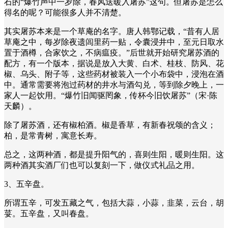
石的“爆竹声中一岁除，春风送暖入屠苏”这句。但屠苏是怎么
得名的呢？可能很多人并不清楚。
其实屠苏本来是一个草庵的名字。唐人韩鄂记载，“昔有人居
草庵之中，每岁除夜遗闾里药一贴，令囊浸井中，至元日取水
置于酒樽，合家饮之，不病瘟疫。”后世就开始研究屠苏酒的
配方，有一个版本，据说是放入大黄、白术、桂枝、防风、花
椒、乌头、附子等，这些药材被装入一个小布袋中，浸泡在酒
中。通常需要将泡过药材的井水与酒勾兑，等到除夕晚上，一
家人一起饮用。“爆竹旧闻驱罔象，传杯今旧饮屠苏”（宋·陈
天麟）。
除了屠苏酒，还有椒柏酒。椒是香草，有新春祝颂的含义；
柏，是常青树，寓意长寿。
总之，这两种酒，都是提升阳气的，喜则生阳，暖则生阳。这
两种酒其实酒厂们也可以复刻一下，做仪式礼品之用。
3、五辛盘。
所谓五辛，可发五藏之气，包括大蒜，小蒜，韭菜，云台，胡
荽。五辛盘，又叫春盘。