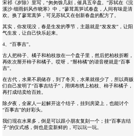
宋祁《岁除》里写，“匆匆馀几刻，催具五辛盘。”苏轼在《浣
溪沙·细雨斜风作晓寒》中，“蓼茸蒿笋试春盘，人间有味是清
欢。换了蓼茸蒿笋，可见苏轼又在创新春盘的配方了。
其实，你发现没，春是生发的季节，主题就是“发发发”，让阳
气生发，让自己快乐起来。
4、“百事吉”。
古人把柿子、橘子和柏枝放在一个盘子里，然后把柏枝折断，
再依次掰开柿子和橘子。哎呀，“掰柿橘”的谐音梗就是“百事
吉”。
在古代，水果不易储存，到了冬天，水果就很少了，所以商贩
们自己发明了“百事吉结子”，用绸布绣上柏枝、柿子和橘子，
再打成结卖给百姓。
除夕夜，全家人一起解开这个结子，挂到房梁上，也能讨个
“百事吉”的好彩头。
我们现在水果多，倒是可以跟小朋友复刻一个；挂“百事吉结
子”的仪式感，倒也是蛮新鲜的，可以玩一玩。