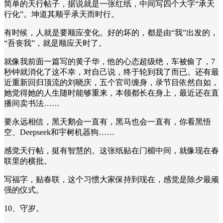
简单的天行帖子，据说就是一张红纸，中间写四个大字“承天
行化”。坤道其顺乎承天而时行。
有时候，人就是要顺应变化。好的坏的，都是由“我”出发的，
“吾丧我”，就是顺应天时了。
就像我前面一篇写的黄子华，他的心态超级绝，车被偷了，7
秒钟就消化了这不幸，对自己说，终于轮到我了而已。还有最
近重新回归顶流的刘晓庆，五个官司缠身，录节目依然自如，
她觉得她的人生随时能够重来，本领都长在身上，最近还在直
播间卖书法……
要永远相信，黑天鹅会一直有，黑马也会一直有，你看黑悟
空、Deepseek和宇树机器狗……
感觉天行帖，挺有智慧的。这张纸贴在门楣中间，就像现在春
联里的横批。
写福字，贴春联，这个习惯大家保持到现在，感觉是除夕最顽
强的仪式。
10、守岁。