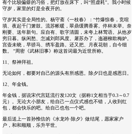
有个比较偏僻的习俗，把灯放在床下，叫“照虚耗”。我小时候
守岁，家里的灯是全夜开的。
守岁其实是全局性的。杨守斋《一枝春》：“竹爆惊春，竞喧
填、夜起千门箫鼓。流苏帐暖，翠鼎缓腾香雾。停杯未举。奈
刚要、送年新句。应自有、歌字清圆，未夸上林莺语。从他岁
穷日暮。纵闲愁、怎减刘郎风度。屠苏办了，迤逦柳欺梅妒。
宫壶未晓，早骄马、绣车盈路。还又把、月夜花朝，自今细
数。 ”周密《武林旧事》称这首词最为近世所称。
11、祭神拜祖。
无论如何，都要对自己的源头有所感恩。除夕日也是感恩日。
12、年金钱。
年金钱，据说宋代宫廷流行发120文（据称1文相当于0.3～0.7
元）。无论大小朋友，给自己一点仪式感也不错，人收到红
包，都会快乐的吧。给自己也包一个吧。
最后送上一首孙惟信的《水龙吟·除夕》做结尾，愿家家户
户，和和顺顺，乐升平世。