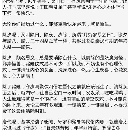
的“浴乎沂，风乎舞雩，咏而归”，有凤凰翔于千仞的气象，让
人打心底里喜悦；王阳明及弟子甚至就说“乐是心之本体”“当
下师，常快乐”。
无论你们经历过什么，能够重新快乐起来，就是新生。
除夕呢，又叫除日、除夜、岁除，所谓“月穷岁尽之日”。除夕
与腊八、腊月二十四祭灶节一样，其起源都是秦汉时期的年终
大祭——腊祭。
除夕，顾名思义，总是要消除点什么，以前除的是妖魔鬼怪，
邪祟怪兽，驱傩仪式必不可少，所以我们不妨也有个心理仪
式，一键清除内心的负面，洗身洗心，然后心生欢喜，心花怒
放，心力满满！
除了驱傩，守岁与聚饮习俗在晋代之前就应该诞生了。清除负
面之后，就内守，让自己空白一段时间，发发呆，吃吃喝喝，
人生最难得就是一个“闲”字。没有前面的清空仪式，不可能真
的闲下来。无论去年有多艰难，一键清空，一键重启，不要浪
费了这最佳清除时刻。
唐代呢，基本沿袭了驱傩、守岁和聚餐等民俗内容，就连唐太
宗也写过《守岁》：“暮景斜芳殿，年华丽绮宫。寒辞去冬