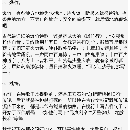
5、爆竹。
爆竹，有些地方也称为“火爆”，烧火爆，听起来就很带劲。有
条件的地方，不禁止的地方，安全的前提下，就尽情地放鞭炮
吧。
古代最详细的爆竹诗歌，该是范成大的《爆竹行》，“岁朝爆
竹传自昔，吴侬政用前五日。食残豆粥扫罢尘，截筒五尺煨以
薪；节间汗流火力透，健仆取将仍疾走；儿童却立避其锋，当
阶击地雷霆吼。一声两声百鬼惊，三声四声鬼巢倾；十声百声
神道宁，八方上下皆和平。却拾焦头叠床底，犹有余威可驱
疠；屏除药裹添酒杯，昼日嬉游夜浓睡。”可以让孩子们抄写
一下。
6、桃符。
桃符，在诗歌里常提到的，还是王安石的“总把新桃换旧符”。
传说，后羿就是被桃杖打死的，所以桃在古代文献记载和传说
流传下来的，都是非常有能量的物件。在桃符上写吉祥句子，
开始于五代后蜀，比如他们写下“元贞利亨”“天垂馀庆，地接
长春”等等。
我觉得现在那么流行DIY，可以买块桃木，然后亲自一起刻一