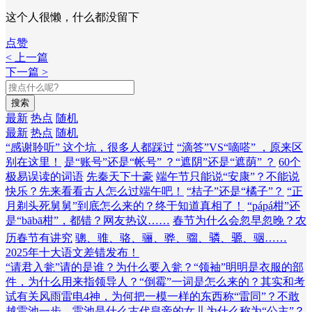
这个人很懒，什么都没留下
点赞
< 上一篇
下一篇 >
搜索
最新
热点
随机
最新
热点
随机
“感谢聆听” 这个坑，很多人都踩过
“滴答”VS“嘀嗒” ，原来区
别在这里！
是“账号”还是“帐号” ？“遮阴”还是“遮荫” ？
60个
极易误读的词语
先秦天下十豪
端午节只能说“安康”？不能说
快乐？先来看看古人怎么过端午吧！
“桔子”还是“橘子”？
“正
月剃头死舅舅”到底怎么来的？终于知道真相了！
“pápá柑”还
是“bābā柑”，都错？网友热议……
春节为什么会忽早忽晚？农
历春节有讲究
骢、骓、骆、骊、骅、骝、𬴊、𫘪、骃……
2025年十大语文差错发布！
“请君入瓮”请的是谁？为什么要入瓮？
“领袖”明明是衣服的部
件，为什么用来指领导人？
“倒霉”一词是怎么来的？其实和考
试有关
风雨雷电4神，为何把一模一样的东西称“雷同”？
不敢
越雷池一步，雷池是什么
古代皇帝的女儿为什么称为“公主”？