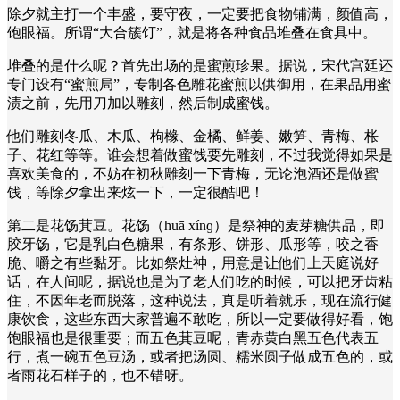
除夕就主打一个丰盛，要守夜，一定要把食物铺满，颜值高，
饱眼福。所谓“大合簇饤”，就是将各种食品堆叠在食具中。
堆叠的是什么呢？首先出场的是蜜煎珍果。据说，宋代宫廷还
专门设有“蜜煎局”，专制各色雕花蜜煎以供御用，在果品用蜜
渍之前，先用刀加以雕刻，然后制成蜜饯。
他们雕刻冬瓜、木瓜、枸橼、金橘、鲜姜、嫩笋、青梅、枨
子、花红等等。谁会想着做蜜饯要先雕刻，不过我觉得如果是
喜欢美食的，不妨在初秋雕刻一下青梅，无论泡酒还是做蜜
饯，等除夕拿出来炫一下，一定很酷吧！
第二是花饧萁豆。花饧（huā xínɡ）是祭神的麦芽糖供品，即
胶牙饧，它是乳白色糖果，有条形、饼形、瓜形等，咬之香
脆、嚼之有些黏牙。比如祭灶神，用意是让他们上天庭说好
话，在人间呢，据说也是为了老人们吃的时候，可以把牙齿粘
住，不因年老而脱落，这种说法，真是听着就乐，现在流行健
康饮食，这些东西大家普遍不敢吃，所以一定要做得好看，饱
饱眼福也是很重要；而五色萁豆呢，青赤黄白黑五色代表五
行，煮一碗五色豆汤，或者把汤圆、糯米圆子做成五色的，或
者雨花石样子的，也不错呀。