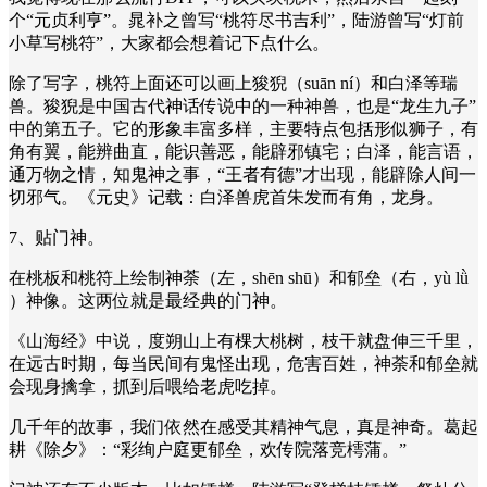
个“元贞利亨”。晁补之曾写“桃符尽书吉利”，陆游曾写“灯前
小草写桃符”，大家都会想着记下点什么。
除了写字，桃符上面还可以画上‌狻猊（suān ní）和白泽等瑞
兽。狻猊是中国古代神话传说中的一种神兽，也是“龙生九子”
中的第五子。它的形象丰富多样，主要特点包括形似狮子，有
角有翼，能辨曲直，能识善恶，能辟邪镇宅；白泽，能言语，
通万物之情，知鬼神之事，“王者有德”才出现，能辟除人间一
切邪气。《元史》记载：白泽兽虎首朱发而有角，龙身。
7、贴门神。
在桃板和桃符上绘制神荼（左，shēn shū）和郁垒（右，yù lǜ
）神像。这两位就是最经典的门神。
《山海经》中说，度朔山上有棵大桃树，枝干就盘伸三千里，
在远古时期，每当民间有鬼怪出现，危害百姓，神荼和郁垒就
会现身擒拿，抓到后喂给老虎吃掉。
几千年的故事，我们依然在感受其精神气息，真是神奇。葛起
耕《除夕》：“彩绚户庭更郁垒，欢传院落竞樗蒲。”