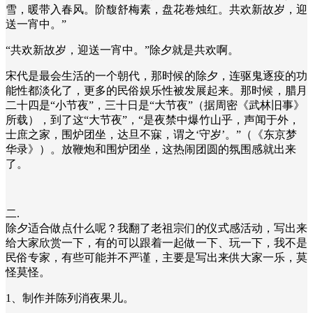
雪，暖带入春风。阶馥舒梅素，盘花卷烛红。共欢新故岁，迎
送一宵中。”
“共欢新故岁，迎送一宵中。”除夕就是共欢啊。
宋代是最会生活的一个朝代，那时候的除夕，连驱鬼逐疫的功
能性都淡化了，更多的民俗娱乐性被发展起来。那时候，腊月
二十四是“小节夜”，三十日是“大节夜”（据周密《武林旧事》
所载），到了这“大节夜”，“是夜禁中爆竹山乎，声闻于外，
士庶之家，围炉团坐，达旦不寐，谓之‘守岁’。”（《东京梦
华录》）。放鞭炮和围炉团坐，这热闹团圆的氛围感就出来
了。
二.
除夕适合做点什么呢？我翻了老祖宗们的仪式感活动，写出来
给大家欣赏一下，有的可以跟着一起做一下、玩一下，我不是
民俗专家，有些可能并不严谨，主要是写出来供大家一乐，莫
怪莫怪。
1、制作并陈列消夜果儿。