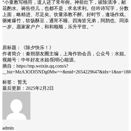
“小童教写桃符，道人还了常年例。神前灶下，祓除清净，献
花酌水。祷告些儿，也都不是，求名求利。但吟诗写字，分数
上面，略精进、尽足矣。饮量添教不醉。好时节，逢场作戏。
驱傩爆竹，软饧酥豆，通宵不睡。四海皆兄弟，阿鹊也、同添
一岁。愿家家户户，和和顺顺，乐升平世。”
原标题：《除夕快乐！》
作者简介：秦朔朋友圈主编，上海作协会员，公众号：水姐。
视频号：中年好友水姐/阳明心能源。
摘自：https://mp.weixin.qq.com/s?
__biz=MzA3ODI5NDg0Mw==&mid=2654229647&idx=1&sn=188561bda
标签：
暂无
最后更新：2025年2月2日
admin