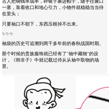
古人把铜钱串成串，碎银子裹进帕子，随手往囊口
一塞，靠着收口和地心引力，小物件就稳稳当当待
在里头；
只要袖口不朝下，东西压根掉不出来。
✨✨✨
袖袋的历史可追溯到两千多年前的春秋战国时期。
那个时候的贵族服饰就已经有了
"袖中藏物"的设
计，《韩非子》中就记载过侍从从袖中取物的场
景。