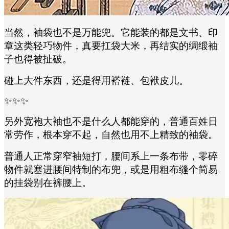
当然，袖袋也不是万能兜。它能装的都是文书、印
章这类轻巧物件，真要扛袋大米，再结实的绸缎袖
子也得被扯破。
碰上大件东西，还是得用褡裢、包袱皮儿。
✨✨✨
另外宽袍大袖也不是什么人都能穿的，普通百姓日
常劳作，根本穿不起，自然也用不上精致的袖袋。
普通人正常穿窄袖短打，腰间系上一条布带，零碎
物件就塞进腰间特制的布兜，或是用粗布缝个简易
的挂袋别在裤腰上。