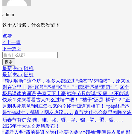
admin
这个人很懒，什么都没留下
点赞
< 上一篇
下一篇 >
搜索
最新
热点
随机
最新
热点
随机
“感谢聆听” 这个坑，很多人都踩过
“滴答”VS“嘀嗒” ，原来区
别在这里！
是“账号”还是“帐号” ？“遮阴”还是“遮荫” ？
60个
极易误读的词语
先秦天下十豪
端午节只能说“安康”？不能说
快乐？先来看看古人怎么过端午吧！
“桔子”还是“橘子”？
“正
月剃头死舅舅”到底怎么来的？终于知道真相了！
“pápá柑”还
是“bābā柑”，都错？网友热议……
春节为什么会忽早忽晚？农
历春节有讲究
骢、骓、骆、骊、骅、骝、𬴊、𫘪、骃……
2025年十大语文差错发布！
“请君入瓮”请的是谁？为什么要入瓮？
“领袖”明明是衣服的部