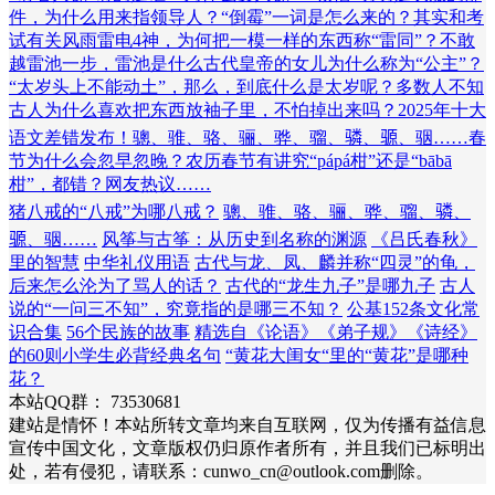
件，为什么用来指领导人？
“倒霉”一词是怎么来的？其实和考
试有关
风雨雷电4神，为何把一模一样的东西称“雷同”？
不敢
越雷池一步，雷池是什么
古代皇帝的女儿为什么称为“公主”？
“太岁头上不能动土”，那么，到底什么是太岁呢？多数人不知
古人为什么喜欢把东西放袖子里，不怕掉出来吗？
2025年十大
语文差错发布！
骢、骓、骆、骊、骅、骝、𬴊、𫘪、骃……
春
节为什么会忽早忽晚？农历春节有讲究
“pápá柑”还是“bābā
柑”，都错？网友热议……
猪八戒的“八戒”为哪八戒？
骢、骓、骆、骊、骅、骝、𬴊、
𫘪、骃……
风筝与古筝：从历史到名称的渊源
《吕氏春秋》
里的智慧
中华礼仪用语
古代与龙、凤、麟并称“四灵”的龟，
后来怎么沦为了骂人的话？
古代的“龙生九子”是哪九子
古人
说的“一问三不知”，究竟指的是哪三不知？
公基152条文化常
识合集
56个民族的故事
精选自《论语》《弟子规》《诗经》
的60则小学生必背经典名句
“黄花大闺女“里的“黄花”是哪种
花？
本站QQ群： 73530681
建站是情怀！本站所转文章均来自互联网，仅为传播有益信息
宣传中国文化，文章版权仍归原作者所有，并且我们已标明出
处，若有侵犯，请联系：cunwo_cn@outlook.com删除。