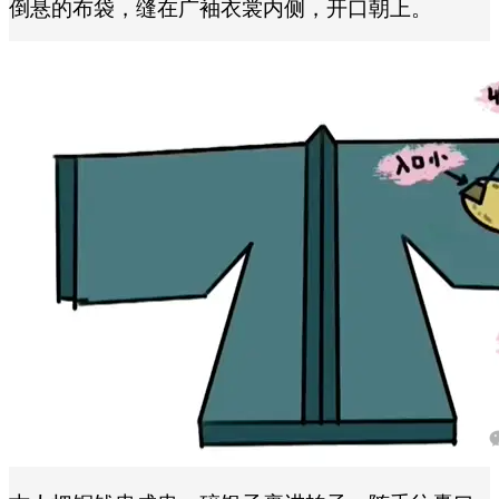
倒悬的布袋，缝在广袖衣裳内侧，开口朝上。