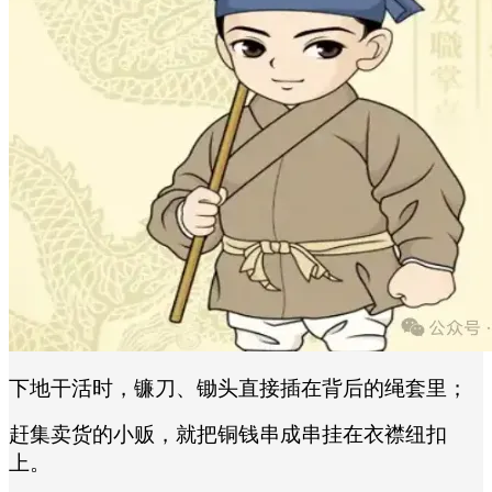
下地干活时，镰刀、锄头直接插在背后的绳套里；
赶集卖货的小贩，就把铜钱串成串挂在衣襟纽扣
上。