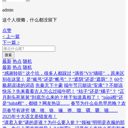
admin
这个人很懒，什么都没留下
点赞
< 上一篇
下一篇 >
搜索
最新
热点
随机
最新
热点
随机
“感谢聆听” 这个坑，很多人都踩过
“滴答”VS“嘀嗒” ，原来区
别在这里！
是“账号”还是“帐号” ？“遮阴”还是“遮荫” ？
60个
极易误读的词语
先秦天下十豪
端午节只能说“安康”？不能说
快乐？先来看看古人怎么过端午吧！
“桔子”还是“橘子”？
“正
月剃头死舅舅”到底怎么来的？终于知道真相了！
“pápá柑”还
是“bābā柑”，都错？网友热议……
春节为什么会忽早忽晚？农
历春节有讲究
骢、骓、骆、骊、骅、骝、𬴊、𫘪、骃……
2025年十大语文差错发布！
“请君入瓮”请的是谁？为什么要入瓮？
“领袖”明明是衣服的部