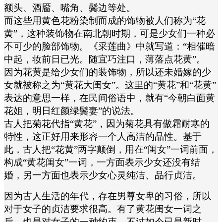
额头、酒靥、嘴角、鬓边等处。
而这些用黄色花粉染制而成的饰物被人们称为“花
黄”，这种装饰物在南北朝时期，可是少女们一种必
不可少的脸部饰物。《采莲曲》中就写道：“相催暗
中起，妆前日已光。随宜巧注口，薄落点花黄”。
因为花黄是给少女们的装饰物，所以还未婚嫁的少
女就被称之为“黄花大闺女”。这里的“黄花”和“花黄”
表达的意思一样，在民间俗语中，就有“今朝白面黄
花姐，明日红颜绿鬓妻”的说法。
古人把菊花代指“黄花”，因为菊花具有傲霜耐寒的
特性，这正好用来形容一个人高洁的品性。基于
此，古人把“花黄”两字颠倒，用在“闺女”一词前面，
构成“黄花闺女”一词，一方面表示少女还没有结
婚，另一方面也表示少女心灵纯洁、品行贞洁。
因为古人生活的年代，存在男尊女卑的习俗，所以
对于女子的贞洁要求很高。有了黄花闺女一词之
后，也是对女子的一种约束。不过如今已是新时