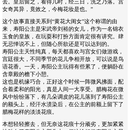
去。皇后留之，看得几时，经三日，洗之乃落。宫
女奇其异，竟效之，今梅花妆是也。”
这个故事直接关系到“黄花大闺女”这个称谓的由
来，寿阳公主是宋武帝刘裕的女儿，作为一名锦衣
玉食的皇族，在玩耍和打扮方面肯定很有讲究。肆
无忌惮说不上，但随心所欲还是可以达到的。
寿阳公主天性纯真，每天都喜欢与宫女们做游戏，
宫廷很大，不同季节的花儿争相开放，可以说是鸟
语花香。一天，寿阳公主玩得有些累了，便躺卧在
含章殿的檐下小憩。
这也是机缘巧合，正好这个时候一阵微风拂面，配
合着柔和的阳光，真是人间一大享受。腊梅花在微
风中纷纷落下，有几朵调皮的花儿落到了寿阳公主
的额头上，经汗水渍染后，在公主的前额上留下了
腊梅花样的淡淡花痕。
本想轻轻擦去，但无奈这花痕十分顽劣，更加紧紧