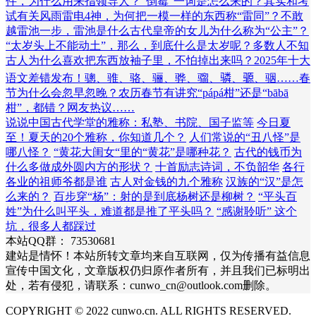
件，为什么用来指领导人？
“倒霉”一词是怎么来的？其实和考
试有关
风雨雷电4神，为何把一模一样的东西称“雷同”？
不敢
越雷池一步，雷池是什么
古代皇帝的女儿为什么称为“公主”？
“太岁头上不能动土”，那么，到底什么是太岁呢？多数人不知
古人为什么喜欢把东西放袖子里，不怕掉出来吗？
2025年十大
语文差错发布！
骢、骓、骆、骊、骅、骝、𬴊、𫘪、骃……
春
节为什么会忽早忽晚？农历春节有讲究
“pápá柑”还是“bābā
柑”，都错？网友热议……
说说中国古代学堂的雅称：私塾、书院、国子监等
今日夏
至！夏天的20个雅称，你知道几个？
人们常说的“丑八怪”是
哪八怪？
“黄花大闺女“里的“黄花”是哪种花？
古代的钱币为
什么多做成外圆内方的形状？
十首励志诗词，不负韶华
各行
各业的祖师爷都是谁
古人对金钱的九个雅称
汉族的“汉”是怎
么来的？
百步穿“杨”：射的是到底杨树还是柳树？
“平头百
姓”为什么叫平头，难道都是推了平头吗？
“感谢聆听” 这个
坑，很多人都踩过
本站QQ群： 73530681
建站是情怀！本站所转文章均来自互联网，仅为传播有益信息
宣传中国文化，文章版权仍归原作者所有，并且我们已标明出
处，若有侵犯，请联系：cunwo_cn@outlook.com删除。
COPYRIGHT © 2022 cunwo.cn. ALL RIGHTS RESERVED.