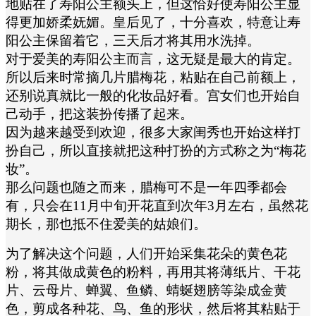
地贴在了寿阳公主额头上，但这恰好使寿阳公主显
得更加娇柔妩媚。皇后见了，十分喜欢，特意让寿
阳公主保留着它，三天后才将其用水洗掉。
对于爱美的寿阳公主而言，这无疑是最大的肯定。
所以后来时常摘几片腊梅花，粘贴在自己前额上，
还别说真就比一般的化妆品好看。宫女们也开始自
己动手，把这装扮传播了起来。
因为越来越受到欢迎，很多大家闺秀也开始这样打
扮自己，所以直接就把这种打扮的方式称之为“梅花
妆”。
那么问题也随之而来，腊梅可不是一年四季都会
有，只会在11月中旬开花直到次年3月左右，虽然花
期长，那也抵不住爱美的姑娘们。
为了解决这个问题，人们开始采集花朵的黄色花
粉，将其做成黄色的粉料，再用其将薄纸片、干花
片、云母片、蝉翼、鱼鳞、蜻蜒翅膀等染成金黄
色，剪成各种花、鸟、鱼的形状，然后将其粘贴于