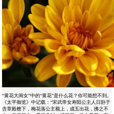
“黄花大闺女”中的“黄花”是什么花？你可能想不到。
《太平御览》中记载：“宋武帝女寿阳公主人日卧于
含章殿檐下，梅花落公主额上，成五出花，拂之不