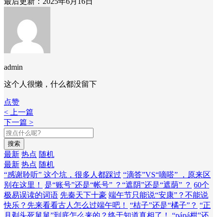
最后更新：2025年6月16日
admin
这个人很懒，什么都没留下
点赞
< 上一篇
下一篇 >
搜索
最新
热点
随机
最新
热点
随机
“感谢聆听” 这个坑，很多人都踩过
“滴答”VS“嘀嗒” ，原来区
别在这里！
是“账号”还是“帐号” ？“遮阴”还是“遮荫” ？
60个
极易误读的词语
先秦天下十豪
端午节只能说“安康”？不能说
快乐？先来看看古人怎么过端午吧！
“桔子”还是“橘子”？
“正
月剃头死舅舅”到底怎么来的？终于知道真相了！
“pápá柑”还