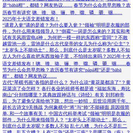
是“bābā柑”，都错？网友热议……
春节为什么会忽早忽晚？农
历春节有讲究
骢、骓、骆、骊、骅、骝、𬴊、𫘪、骃……
2025年十大语文差错发布！
“请君入瓮”请的是谁？为什么要入瓮？
“领袖”明明是衣服的部
件，为什么用来指领导人？
“倒霉”一词是怎么来的？其实和考
试有关
风雨雷电4神，为何把一模一样的东西称“雷同”？
不敢
越雷池一步，雷池是什么
古代皇帝的女儿为什么称为“公主”？
“太岁头上不能动土”，那么，到底什么是太岁呢？多数人不知
古人为什么喜欢把东西放袖子里，不怕掉出来吗？
2025年十大
语文差错发布！
骢、骓、骆、骊、骅、骝、𬴊、𫘪、骃……
春
节为什么会忽早忽晚？农历春节有讲究
“pápá柑”还是“bābā
柑”，都错？网友热议……
古代“琴棋书画”各指的是什么？
为什么说“黄花菜都凉了”？黄
花菜凉了会怎样？
各行各业的祖师爷都是谁
“福如东海，寿比
南山”分别指哪里？其典故跟神话与《诗经》有关
刘邦称帝
后，为了避免父亲给他下跪，想出一妙招，后世沿用两千年。
超长古诗文9关挑战
为何象棋中“将”与“帅”不能碰面 原因很简
单, 和一个故事有关！
中国古代科举考试
“领袖”明明是衣服的
部件，为什么用来指领导人？
“太岁头上不能动土”，那么，
到底什么是太岁呢？多数人不知
乱七八糟，为什么不是乱二
三糟、乱五六糟？
人有“三急”还是“三疾”？是哪三急（疾）？