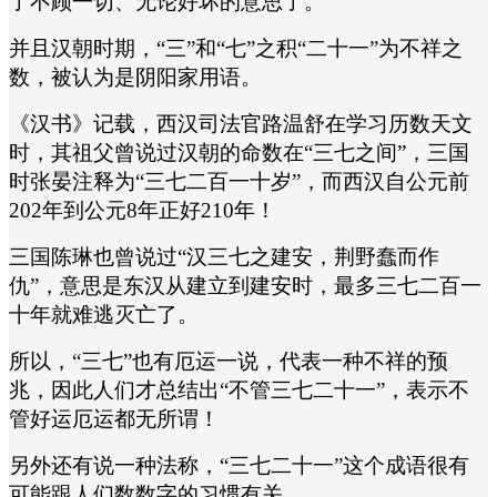
了不顾一切、无论好坏的意思了。
并且汉朝时期，“三”和“七”之积“二十一”为不祥之
数，被认为是阴阳家用语。
《汉书》记载，西汉司法官路温舒在学习历数天文
时，其祖父曾说过汉朝的命数在“三七之间”，三国
时张晏注释为“三七二百一十岁”，而西汉自公元前
202年到公元8年正好210年！
三国陈琳也曾说过“汉三七之建安，荆野蠢而作
仇”，意思是东汉从建立到建安时，最多三七二百一
十年就难逃灭亡了。
所以，“三七”也有厄运一说，代表一种不祥的预
兆，因此人们才总结出“不管三七二十一”，表示不
管好运厄运都无所谓！
另外还有说一种法称，“三七二十一”这个成语很有
可能跟人们数数字的习惯有关。