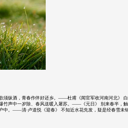
歌须纵酒，青春作伴好还乡。——杜甫《闻官军收河南河北》 白
爆竹声中一岁除、春风送暖入屠苏。——《元日》 别来春半，触
户中。——清·卢道悦《迎春》 不知近水花先发，疑是经春雪未