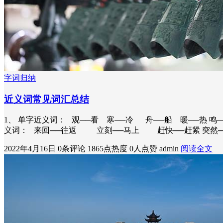
字词归纳
近义词常见词汇总结
1、 单字近义词： 观──看 寒──冷 舟──船 暖──热 鸣
义词： 来回──往返 立刻──马上 赶快──赶紧 突然
2022年4月16日
0条评论
1865点热度
0人点赞
admin
阅读全文