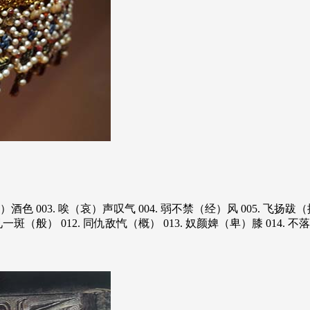
色 003. 唉（哀）声叹气 004. 弱不禁（经）风 005. 飞扬跋（拔）
见一斑（般） 012. 同仇敌忾（概） 013. 奴颜婢（卑）膝 014. 不落