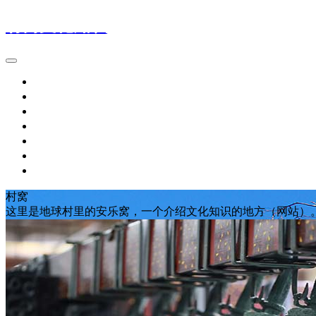
村窝文化知识
首页
汉语拼音
字词归纳
名句名篇
历史典故
文化常识
琴棋书画
村窝
这里是地球村里的安乐窝，一个介绍文化知识的地方（网站）