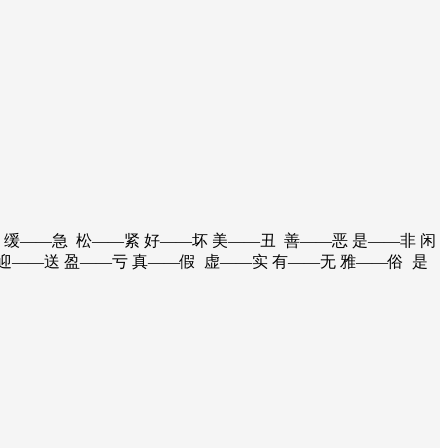
 缓——急 松——紧 好——坏 美——丑 善——恶 是——非 闲
迎——送 盈——亏 真——假 虚——实 有——无 雅——俗 是