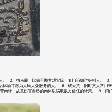
人。 2、拍马屁：比喻不顾客观实际，专门谄媚讨好别人。 3
后比喻甘愿为人民大众服务的人。 6、破天荒：旧时文人常用
、苦肉计：故意伤害自己的肉体以骗取敌方信任的计策。 9、闭