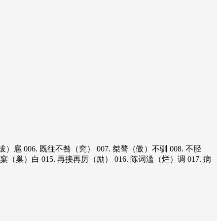
扈 006. 既往不咎（究） 007. 桀骜（傲）不驯 008. 不胫
窠（巢）白 015. 再接再厉（励） 016. 陈词滥（烂）调 017. 病