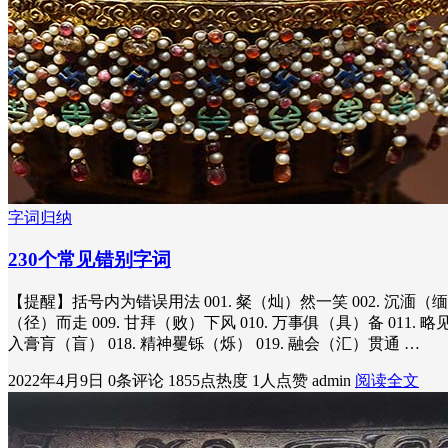
字词归纳
230个常见错别字词
【提醒】括号内为错误用法 001. 粲（灿）然一笑 002. 沉湎（缅）酒
（径）而走 009. 甘拜（败）下风 010. 万事俱（具）备 011. 略
入膏肓（盲） 018. 精神矍铄（烁） 019. 融会（汇）贯通 …
2022年4月9日
0条评论
1855点热度
1人点赞
admin
阅读全文