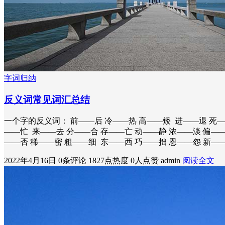
字词归纳
反义词常见词汇总结
一个字的反义词： 前——后 冷——热 高——矮 进——退 死—
——忙 来——去 分——合 存——亡 动——静 浓——淡 偏—
——否 稀——密 粗——细 东——西 巧——拙 恩——怨 新—
2022年4月16日
0条评论
1827点热度
0人点赞
admin
阅读全文