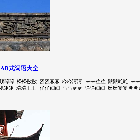
、AAB式词语大全
琐琐碎碎 松松散散 密密麻麻 冷冷清清 来来往往 踉踉跄跄 来
规矩矩 端端正正 仔仔细细 马马虎虎 详详细细 反反复复 明明
开…