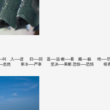
──叫 入──进 归──回 遥──远 瞅──看 藏──躲 绝──
──忽然 寒冷──严寒 坚决──果断 恐惊──恐惧 暗香