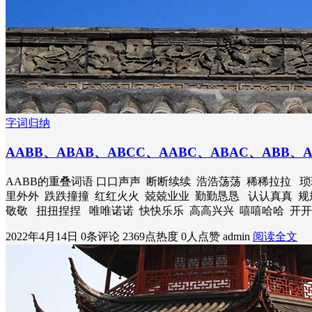
字词归纳
AABB、ABAB、ABCC、AABC、ABAC、ABB
AABB的重叠词语 口口声声 断断续续 浩浩荡荡 稀稀拉拉 
里外外 跌跌撞撞 红红火火 兢兢业业 勤勤恳恳 认认真真 规
敬敬 扭扭捏捏 唯唯诺诺 快快乐乐 高高兴兴 嘻嘻哈哈 开
2022年4月14日
0条评论
2369点热度
0人点赞
admin
阅读全文