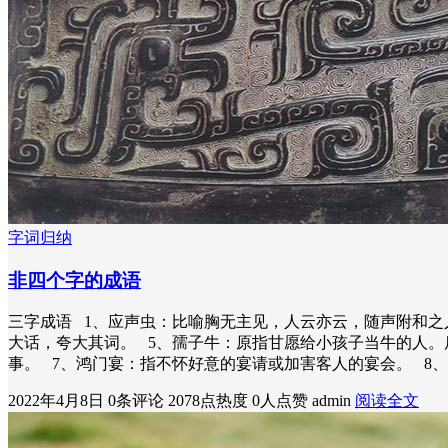
字词归纳
非四个字的成语
三字成语 1、应声虫：比喻胸无主见，人云亦云，随声附和之
大话，夸大其词。 5、孺子牛：原指甘愿给小孩子当牛的人。
事。 7、鸿门宴：指不怀好意的宴请或加害客人的宴会。 8
2022年4月8日
0条评论
2078点热度
0人点赞
admin
阅读全文