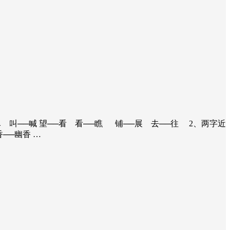
尽 叫──喊 望──看 看──瞧 铺──展 去──往 2、两字近
──幽香 …