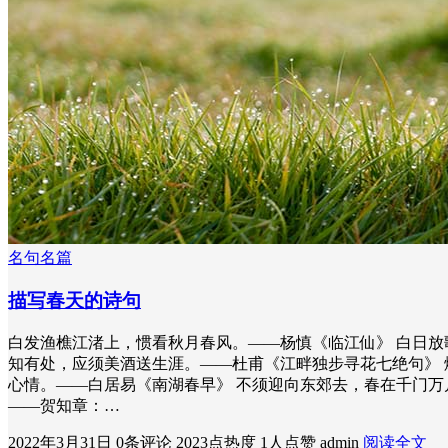
名句名篇
描写春天的诗句
白发渔樵江渚上，惯看秋月春风。——杨慎《临江仙》 白日放
知有处，应须美酒送生涯。——杜甫《江畔独步寻花七绝句》 
心情。——白居易《南湖春早》 不须迎向东郊去，春在千门万
——贺知章：…
2022年3月31日
0条评论
2023点热度
1人点赞
admin
阅读全文