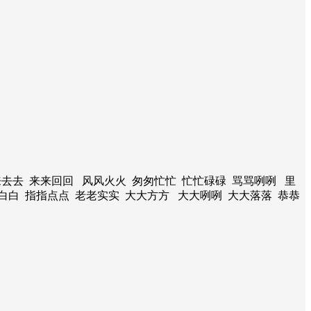
来去去 来来回回 风风火火 匆匆忙忙 忙忙碌碌 骂骂咧咧 里
白白 指指点点 老老实实 大大方方 大大咧咧 大大落落 恭恭