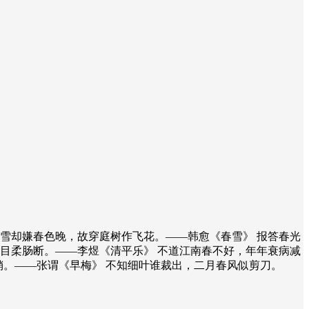
雪却嫌春色晚，故穿庭树作飞花。——韩愈《春雪》 报答春光
目柔肠断。——李煜《清平乐》 不道江南春不好，年年衰病减
销。——张谓《早梅》 不知细叶谁裁出，二月春风似剪刀。