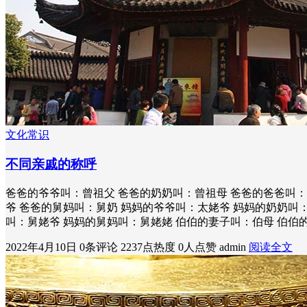
文化常识
不同亲戚的称呼
爸爸的爷爷叫：曾祖父 爸爸的奶奶叫：曾祖母 爸爸的爸爸叫：
爷 爸爸的舅妈叫：舅奶 妈妈的爷爷叫：太姥爷 妈妈的奶奶叫
叫：舅姥爷 妈妈的舅妈叫：舅姥姥 伯伯的妻子叫：伯母 伯伯的
2022年4月10日
0条评论
2237点热度
0人点赞
admin
阅读全文