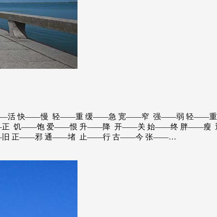
—活 快——慢 轻——重 缓——急 宽——窄 强——弱 轻——重
—正 饥——饱 爱——恨 升——降 开——关 始——终 胖——瘦 
—旧 正——邪 通——堵 止——行 古——今 张——…