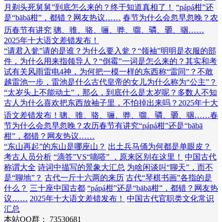
月剃头死舅舅”到底怎么来的？终于知道真相了！
“pápá柑”还
是“bābā柑”，都错？网友热议……
春节为什么会忽早忽晚？农
历春节有讲究
骢、骓、骆、骊、骅、骝、𬴊、𫘪、骃……
2025年十大语文差错发布！
“请君入瓮”请的是谁？为什么要入瓮？
“领袖”明明是衣服的部
件，为什么用来指领导人？
“倒霉”一词是怎么来的？其实和考
试有关
风雨雷电4神，为何把一模一样的东西称“雷同”？
不敢
越雷池一步，雷池是什么
古代皇帝的女儿为什么称为“公主”？
“太岁头上不能动土”，那么，到底什么是太岁呢？多数人不知
古人为什么喜欢把东西放袖子里，不怕掉出来吗？
2025年十大
语文差错发布！
骢、骓、骆、骊、骅、骝、𬴊、𫘪、骃……
春
节为什么会忽早忽晚？农历春节有讲究
“pápá柑”还是“bābā
柑”，都错？网友热议……
“东山再起”的东山是哪座山？
出土兵马俑为何都是单眼皮？
考古人员分析
“滴答”VS“嘀嗒” ，原来区别在这里！
中国古代
称谓大全
诗词中描写的景象大汇总
为啥闲谈叫“聊天”，而不
是“聊地”？
古代一斤十六两的来历
古代“琴棋书画”各指的是
什么？
三十座中国古都
“pápá柑”还是“bābā柑”，都错？网友热
议……
2025年十大语文差错发布！
中国古代官职类文化常识
汇总
本站QQ群： 73530681