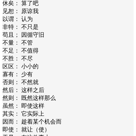
休矣： 算了吧
见恕： 原谅我
以谓： 认为
非特： 不只是
苟且； 因循守旧
不量： 不管
不足： 不值得
不胜： 不尽
区区： 小小的
寡有： 少有
否则： 不然就
然后： 这样之后
然则： 既然这样那么
虽然： 即使这样
其实： 它实际上
因而： 趁着某个机会而
即使： 就让（使）