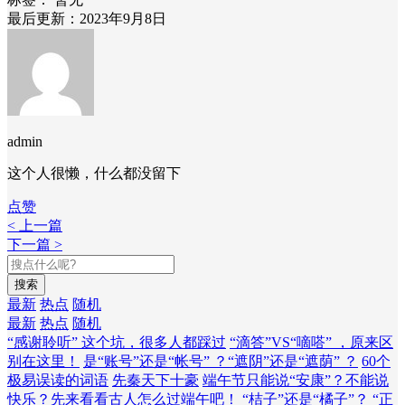
最后更新：2023年9月8日
admin
这个人很懒，什么都没留下
点赞
< 上一篇
下一篇 >
搜索
最新
热点
随机
最新
热点
随机
“感谢聆听” 这个坑，很多人都踩过
“滴答”VS“嘀嗒” ，原来区
别在这里！
是“账号”还是“帐号” ？“遮阴”还是“遮荫” ？
60个
极易误读的词语
先秦天下十豪
端午节只能说“安康”？不能说
快乐？先来看看古人怎么过端午吧！
“桔子”还是“橘子”？
“正