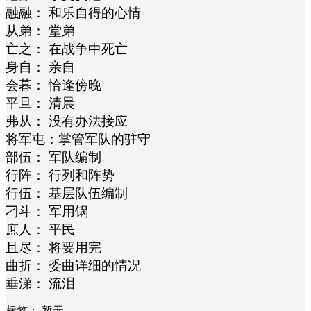
融融： 和乐自得的心情
从弟： 堂弟
亡之： 在战争中死亡
身自： 亲自
会暮： 恰逢傍晚
平旦： 清晨
弗从： 没有办法接应
将军屯：掌管军队的驻守
部伍： 军队编制
行阵： 行列和阵势
行伍： 基层队伍编制
刁斗： 军用锅
庶人： 平民
且尽： 将要用完
曲折： 委曲详细的情况
垂涕： 流泪
标签：
暂无